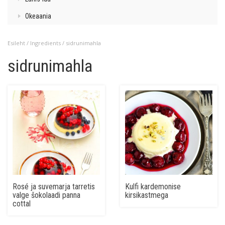
Okeaania
Esileht
/ Ingredients / sidrunimahla
sidrunimahla
Rosé ja suvemarja tarretis
Kulfi kardemonise
valge šokolaadi panna
kirsikastmega
cottal