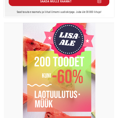
SAADA MULLE RAAMAT
Saad tasuta e-raamatu ja liitud Umami uudiskirjaga. Juba üle 30 000 liituja!