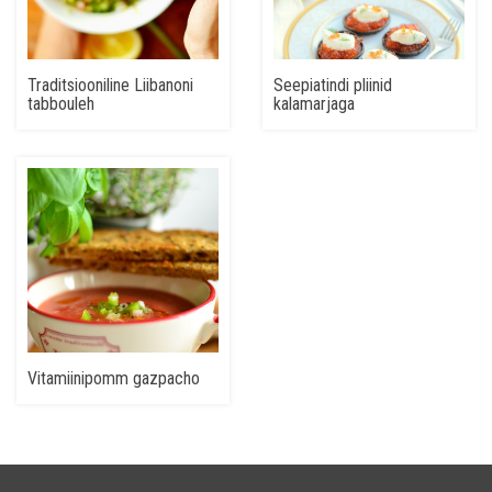
Traditsiooniline Liibanoni
Seepiatindi pliinid
tabbouleh
kalamarjaga
Vitamiinipomm gazpacho