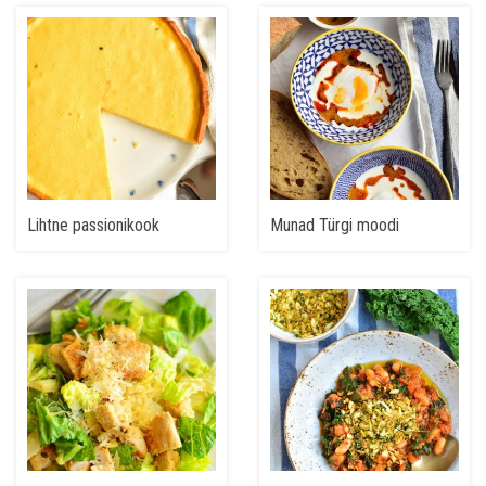
Lihtne passionikook
Munad Türgi moodi