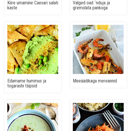
Kiire umamine Caesari salati
Valged oad ´nduja ja
kaste
gremolata pankoga
Edamame hummus ja
Meeäädikaga mereannid
togarashi tšipsid