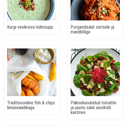
Kurgi-vesikressi külmsupp
Porgandisalat vürtside ja
mandliõliga
Traditsiooniline fish & chips
Päiksekuivatatud tomatite
linnaseäädikaga
ja juustu salat seedriõli
kastmes