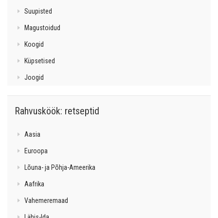
Suupisted
Magustoidud
Koogid
Küpsetised
Joogid
Rahvusköök: retseptid
Aasia
Euroopa
Lõuna- ja Põhja-Ameerika
Aafrika
Vahemeremaad
Lähis-Ida