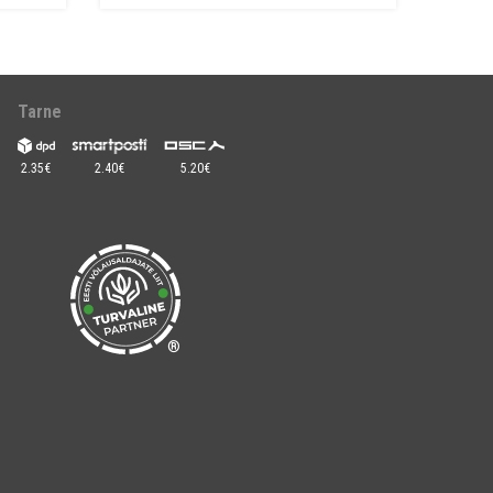
Tarne
2.35€
2.40€
5.20€
®