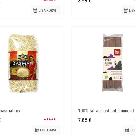
€
3.99
€
Hinnanguga
5.00
/ 5
LISA KORVI
LIS
basmatiriis
100% tatrajahust soba nuudlid
€
7.85
€
Hinnanguga
5.00
/ 5
LOE EDASI
LO