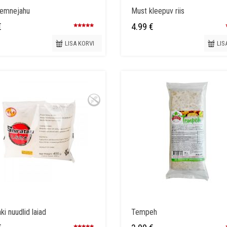
eemnejahu
Must kleepuv riis
€
4.99
€
Hinnanguga
5.00
/ 5
LISA KORVI
LIS
ki nuudlid laiad
Tempeh