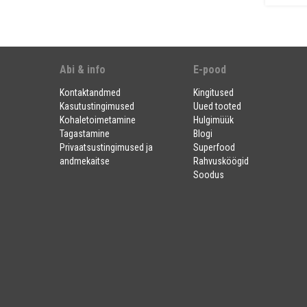
Abi & info
E-pood
Kontaktandmed
Kingitused
Kasutustingimused
Uued tooted
Kohaletoimetamine
Hulgimüük
Tagastamine
Blogi
Privaatsustingimused ja
Superfood
andmekaitse
Rahvusköögid
Soodus