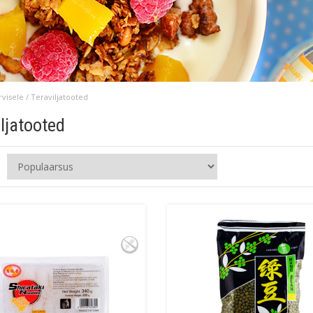
rvisele
/ Teraviljatooted
iljatooted