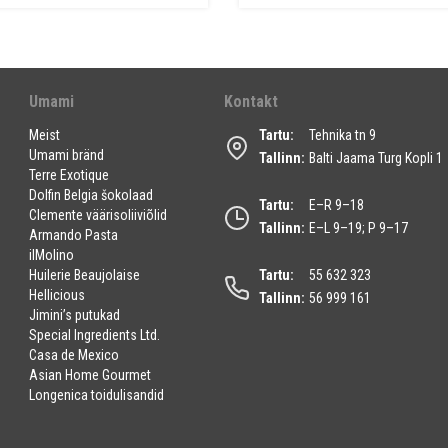
Umami
Kontakt
Meist
Tartu:
Tehnika tn 9
Umami bränd
Tallinn:
Balti Jaama Turg Kopli 1
Terre Exotique
Dolfin Belgia šokolaad
Tartu:
E–R 9–18
Clemente väärisoliiviõlid
Tallinn:
E–L 9–19; P 9–17
Armando Pasta
ilMolino
Huilerie Beaujolaise
Tartu:
55 632 323
Hellicious
Tallinn:
56 999 161
Jimini’s putukad
Special Ingredients Ltd.
Casa de Mexico
Asian Home Gourmet
Longenica toidulisandid