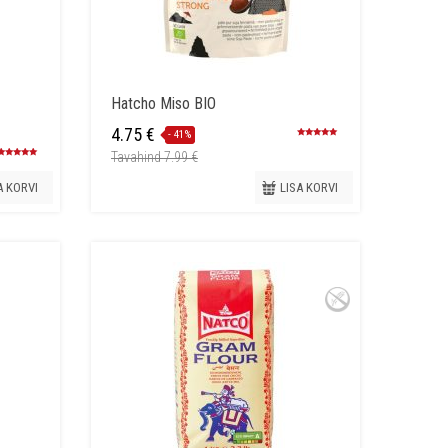
Hatcho Miso BIO
Original
4.75
€
- 41%
Hinnanguga
price
5.00
/ 5
Tavahind
7.99
€
Hinnanguga
was:
5.00
/ 5
Current
A KORVI
LISA KORVI
7.99 €.
price
is:
4.75 €.