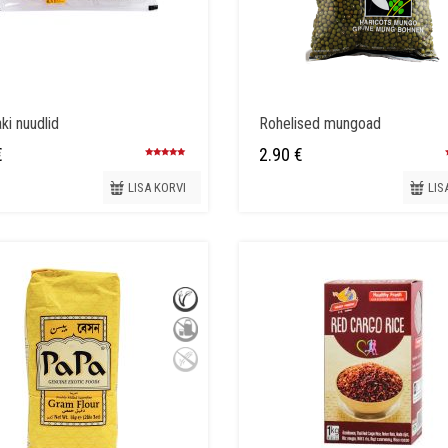
aki nuudlid
Rohelised mungoad
€
2.90
€
Hinnanguga
4.95
/ 5
LISA KORVI
LIS