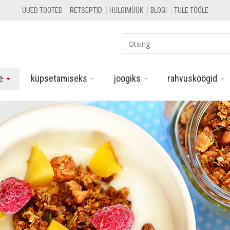
UUED TOOTED
RETSEPTID
HULGIMÜÜK
BLOGI
TULE TÖÖLE
le
küpsetamiseks
joogiks
rahvusköögid