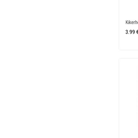
Kikerh
3.99
Sellel
tootel
on
mitu
varianti.
Valikuid
saab
teha
tootelehel.