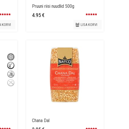
Pruuni riisi nuudlid 500g
4.95
€
Hinnanguga
Hinnanguga
5.00
/ 5
5.00
/ 5
A KORVI
LISA KORVI
Chana Dal