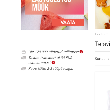
Esileht
/
Te
Terav
Üle 120 000 täidetud tellimuse
Tasuta transport al 30 EUR
Sorteeri::
ostusummast
Kaup kätte 2-3 tööpäevaga.