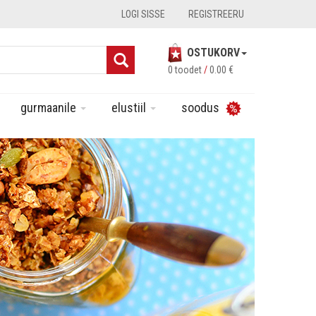
LOGI SISSE
REGISTREERU
OSTUKORV
0 toodet
/
0.00
€
gurmaanile
elustiil
soodus