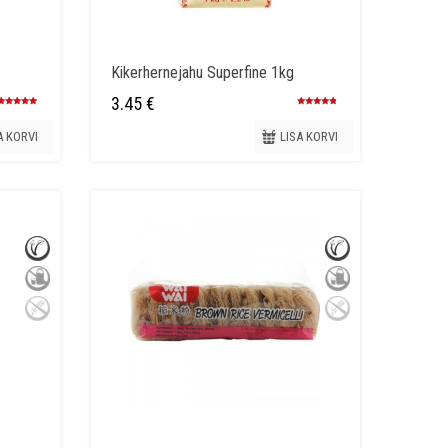
Kikerhernejahu Superfine 1kg
3.45
€
Hinnanguga
Hinnanguga
5.00
/ 5
4.50
/ 5
A KORVI
LISA KORVI