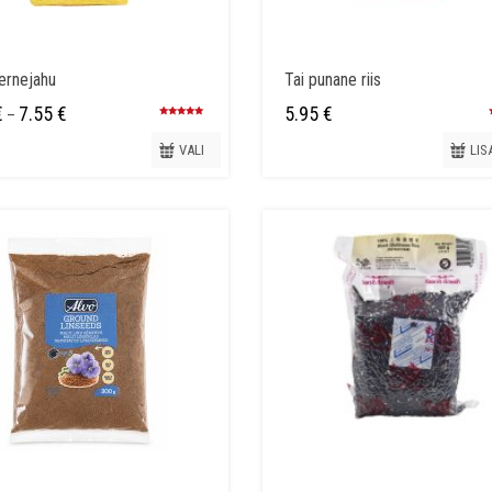
ernejahu
Tai punane riis
Hinnavahemik:
€
7.55
€
5.95
€
–
Hinnanguga
3.99 €
4.96
/ 5
VALI
LIS
kuni
7.55 €