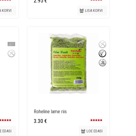
2.95
€
Hinnanguga
Hinnanguga
4.64
/ 5
5.00
/ 5
A KORVI
LISA KORVI
Roheline lame riis
3.30
€
Hinnanguga
Hinnanguga
5.00
/ 5
5.00
/ 5
E EDASI
LOE EDASI