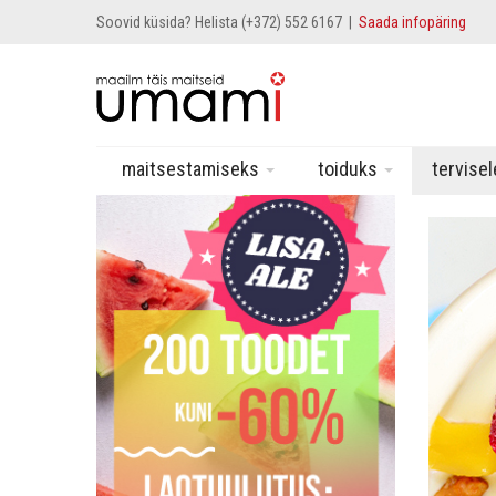
Soovid küsida? Helista (+372) 552 6167 |
Saada infopäring
maitsestamiseks
toiduks
tervise