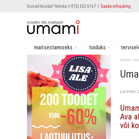
Soovid küsida? Helista (+372) 552 6167 |
Saada infopäring
maitsestamiseks
toiduks
tervise
Esileht
/
Blo
Umam
LAUPÄEV, 
Umami
Ava ak
või k