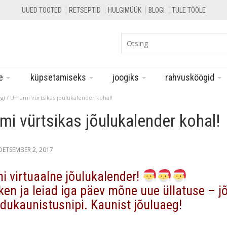
UUED TOOTED
RETSEPTID
HULGIMÜÜK
BLOGI
TULE TÖÖLE
le
küpsetamiseks
joogiks
rahvusköögid
gi
/ Umami vürtsikas jõulukalender kohal!
i vürtsikas jõulukalender kohal!
DETSEMBER 2, 2017
 virtuaalne jõulukalender!
en ja leiad iga päev mõne uue üllatuse – jõu
odukaunistusnipi. Kaunist jõuluaeg!