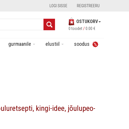
LOGI SISSE
REGISTREERU
OSTUKORV
0 toodet
/
0.00
€
gurmaanile
elustiil
soodus
luretsepti, kingi-idee, jõulupeo-