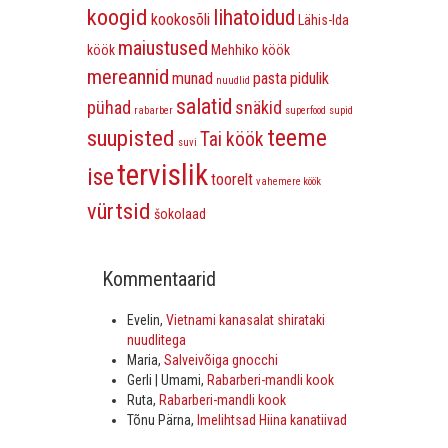
koogid
lihatoidud
kookosõli
Lähis-Ida
maiustused
köök
Mehhiko köök
mereannid
munad
pasta
pidulik
nuudlid
salatid
pühad
snäkid
rabarber
superfood
supid
teeme
suupisted
Tai köök
suvi
tervislik
ise
toorelt
vahemere köök
vürtsid
šokolaad
Kommentaarid
Evelin
,
Vietnami kanasalat shirataki
nuudlitega
Maria
,
Salveivõiga gnocchi
Gerli | Umami
,
Rabarberi-mandli kook
Ruta
,
Rabarberi-mandli kook
Tõnu Pärna
,
Imelihtsad Hiina kanatiivad