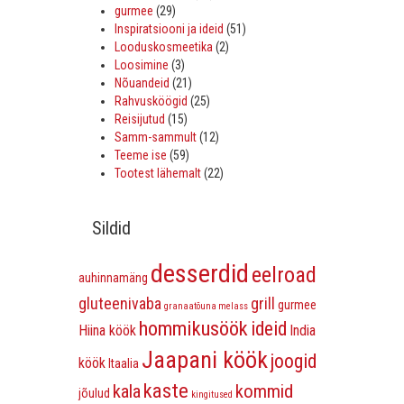
gurmee
(29)
Inspiratsiooni ja ideid
(51)
Looduskosmeetika
(2)
Loosimine
(3)
Nõuandeid
(21)
Rahvusköögid
(25)
Reisijutud
(15)
Samm-sammult
(12)
Teeme ise
(59)
Tootest lähemalt
(22)
Sildid
desserdid
eelroad
auhinnamäng
gluteenivaba
grill
gurmee
granaatõuna melass
hommikusöök
ideid
Hiina köök
India
Jaapani köök
joogid
köök
Itaalia
kaste
kala
kommid
jõulud
kingitused