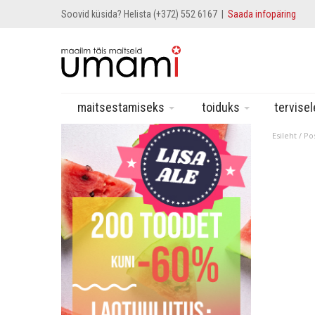
Soovid küsida? Helista (+372) 552 6167 |
Saada infopäring
maitsestamiseks
toiduks
tervise
Esileht
/ Po