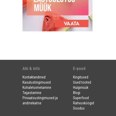
Abi & info
E-pood
Kontaktandmed
Kingitused
Kasutustingimused
Uued tooted
Kohaletoimetamine
Hulgimüük
Tagastamine
Blogi
Privaatsustingimused ja
Superfood
andmekaitse
Rahvusköögid
Soodus