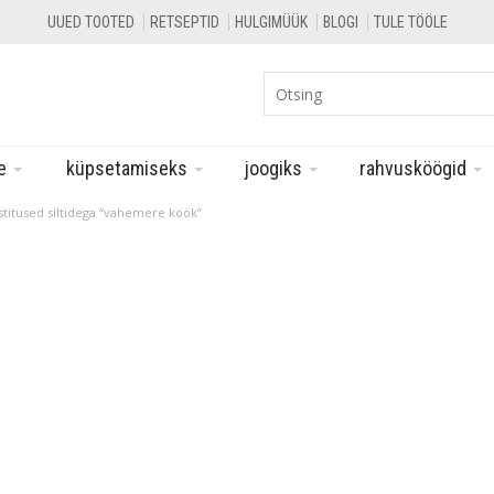
UUED TOOTED
RETSEPTID
HULGIMÜÜK
BLOGI
TULE TÖÖLE
le
küpsetamiseks
joogiks
rahvusköögid
stitused siltidega “vahemere köök”