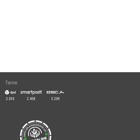
Tarne
2.35€
2.40€
5.20€