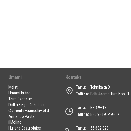
Umami
Kontakt
Meist
Tartu:
Tehnika tn 9
Umami bränd
Tallinn:
Balti Jaama Turg Kopli 1
Terre Exotique
Dolfin Belgia šokolaad
Tartu:
E–R 9–18
Clemente väärisoliiviõlid
Tallinn:
E–L 9–19; P 9–17
Armando Pasta
ilMolino
Huilerie Beaujolaise
Tartu:
55 632 323