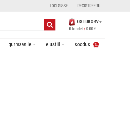
LOGI SISSE
REGISTREERU
OSTUKORV
0 toodet
/
0.00
€
gurmaanile
elustiil
soodus