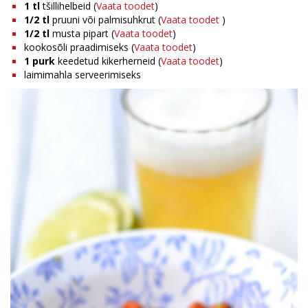
1
tl
tšillihelbeid (
Vaata toodet
)
1/2
tl
pruuni või palmisuhkrut (
Vaata toodet
)
1/2
tl
musta pipart (
Vaata toodet
)
kookosõli praadimiseks (
Vaata toodet
)
1
purk
keedetud kikerherneid (
Vaata toodet
)
laimimahla serveerimiseks