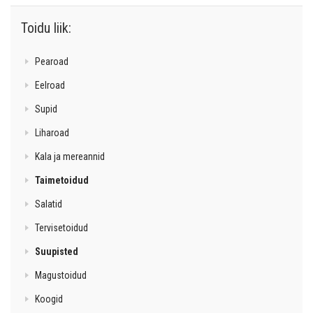
Toidu liik:
Pearoad
Eelroad
Supid
Liharoad
Kala ja mereannid
Taimetoidud
Salatid
Tervisetoidud
Suupisted
Magustoidud
Koogid