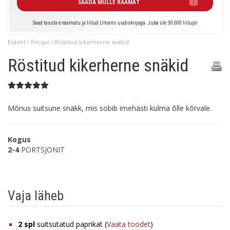
SAADA MULLE RAAMAT
Saad tasuta e-raamatu ja liitud Umami uudiskirjaga. Juba üle 30 000 liituja!
Esileht
/
Recipe
/ Röstitud kikerherne snäkid
Röstitud kikerherne snäkid
Mõnus suitsune snäkk, mis sobib imehästi külma õlle kõrvale.
Kogus
2-4
PORTSJONIT
Vaja läheb
2
spl
suitsutatud paprikat (
Vaata toodet
)