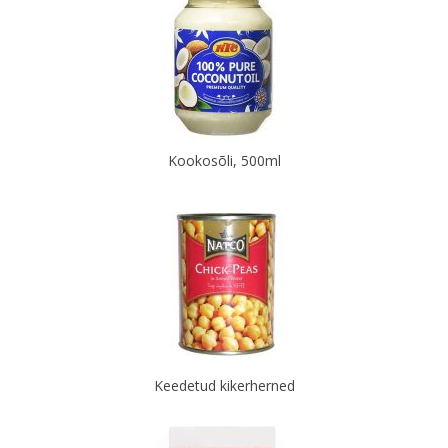
Kookosõli, 500ml
Keedetud kikerherned