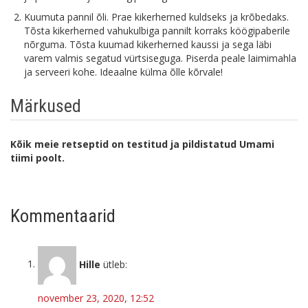
Kuumuta pannil õli. Prae kikerherned kuldseks ja krõbedaks.
Tõsta kikerherned vahukulbiga pannilt korraks köögipaberile
nõrguma. Tõsta kuumad kikerherned kaussi ja sega läbi
varem valmis segatud vürtsiseguga. Piserda peale laimimahla
ja serveeri kohe. Ideaalne külma õlle kõrvale!
Märkused
Kõik meie retseptid on testitud ja pildistatud Umami
tiimi poolt.
Kommentaarid
Hille
ütleb:
november 23, 2020, 12:52