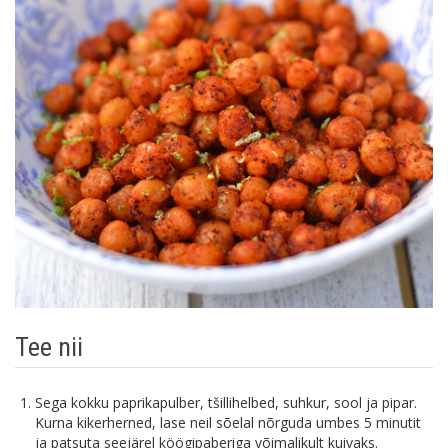
Tee nii
Sega kokku paprikapulber, tšillihelbed, suhkur, sool ja pipar.
Kurna kikerherned, lase neil sõelal nõrguda umbes 5 minutit
ja patsuta seejärel köögipaberiga võimalikult kuivaks.