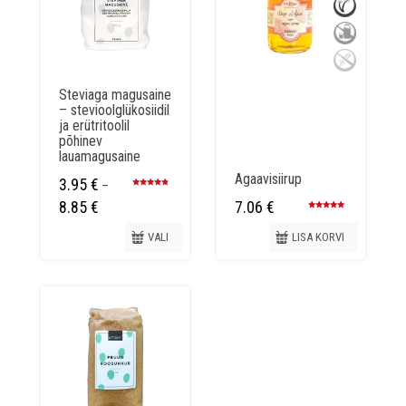
Steviaga magusaine
– stevioolglükosiidil
ja erütritoolil
põhinev
lauamagusaine
Agaavisiirup
3.95
€
–
Hinnanguga
4.55
/ 5
Hinnavahemik:
8.85
€
7.06
€
Hinnanguga
3.95 €
4.90
/ 5
VALI
LISA KORVI
kuni
8.85 €
Sellel
tootel
on
mitu
varianti.
Valikuid
saab
teha