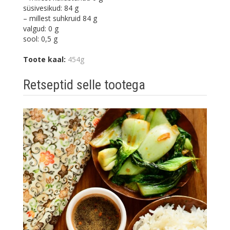
süsivesikud: 84 g
– millest suhkruid 84 g
valgud: 0 g
sool: 0,5 g
Toote kaal:
454g
Retseptid selle tootega