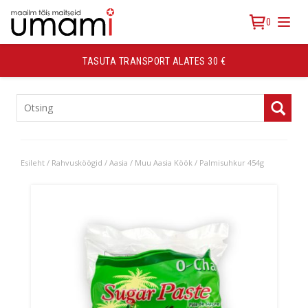
0
TASUTA TRANSPORT ALATES 30 €
TOOTEKATEGOORIAD
Esileht
/
Rahvusköögid
/
Aasia
/
Muu Aasia Köök
/ Palmisuhkur 454g