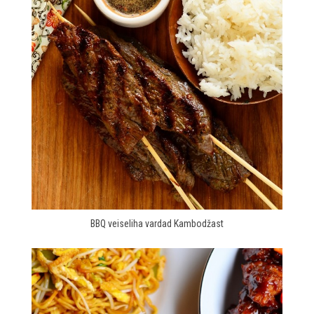
BBQ veiseliha vardad Kambodžast