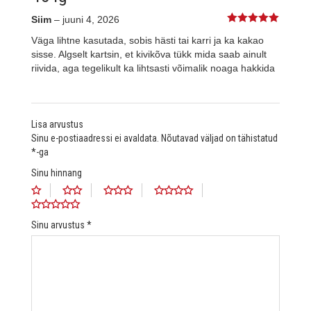
Siim
–
juuni 4, 2026
5
%s / 5
Väga lihtne kasutada, sobis hästi tai karri ja ka kakao
sisse. Algselt kartsin, et kivikõva tükk mida saab ainult
riivida, aga tegelikult ka lihtsasti võimalik noaga hakkida
Lisa arvustus
Sinu e-postiaadressi ei avaldata.
Nõutavad väljad on tähistatud
*
-ga
Sinu hinnang
Sinu arvustus
*