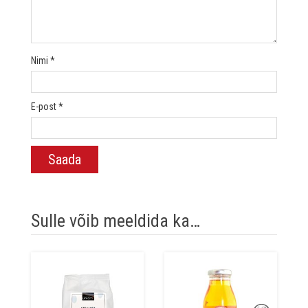
Nimi
*
E-post
*
Sulle võib meeldida ka…