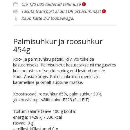
Üle 120 000 täidetud tellimuse
Tasuta transport al 30 EUR ostusummast
Kaup kätte 2-3 tööpäevaga.
Palmisuhkur ja roosuhkur
454g
Roo- ja palmisuhkru pätsid. Riivi või tükelda
kasutamiseks. Palmisuhkrut kasutatakse nii magusates
kui soolastes retseptides ning eriti levinud on see
Kadu-Aasia köögis. Palmisuhkrul on meeldivalt
karamelline ja õrnalt suitsune maitse.
Koostisosad: roosuhkur 65%, palmisuhkur 30%,
glükoosisiirup, säilitusaine E223 (SULFIT).
Toitumisalane teave 100 g kohta:
energia: 1428 kJ / 336 kcal
rasvad: 0 g
– millest küllastunud 0 g