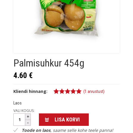
Palmisuhkur 454g
4.60
€
Kliendi hinnang:
(
1
arvustust)
5.00
%s / 5
Laos
VALI KOGUS:
Palmisuhkur
LISA KORVI
454g
kogus
Toode on laos
, saame selle kohe teele panna!