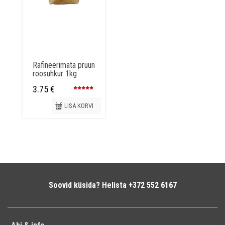
tootelehel.
Rafineerimata pruun
roosuhkur 1kg
3.75
€
Hinnanguga
5.00
/ 5
LISA KORVI
Soovid küsida? Helista +372 552 6167