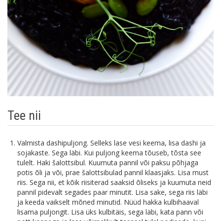
Tee nii
Valmista dashipuljong. Selleks lase vesi keema, lisa dashi ja
sojakaste. Sega läbi. Kui puljong keema tõuseb, tõsta see
tulelt. Haki šalottsibul. Kuumuta pannil või paksu põhjaga
potis õli ja või, prae šalottsibulad pannil klaasjaks. Lisa must
riis. Sega nii, et kõik riisiterad saaksid õliseks ja kuumuta neid
pannil pidevalt segades paar minutit. Lisa sake, sega riis läbi
ja keeda vaikselt mõned minutid. Nüüd hakka kulbihaaval
lisama puljongit. Lisa üks kulbitäis, sega läbi, kata pann või