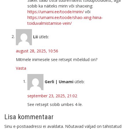
Saket saab osta suurematest toidupoodidest, aga
sobib ka näiteks mirin või shaoxing:
https://umami.ee/toode/mirin/
või
https://umami.ee/toode/shao-xing-hiina-
toiduvalmistamise-vein/
Lii
ütleb:
august 28, 2025, 10:56
Mitmele inimesele see retsept mõeldud on?
Vasta
Gerli | Umami
ütleb:
september 23, 2025, 21:02
See retsept sobib umbes 4-le.
Lisa kommentaar
Sinu e-postiaadressi ei avaldata.
Nõutavad väljad on tähistatud