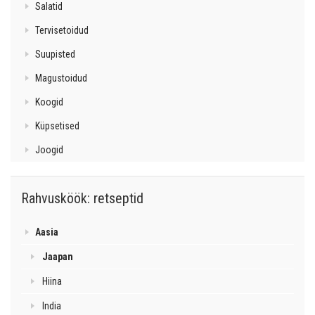
Salatid
Tervisetoidud
Suupisted
Magustoidud
Koogid
Küpsetised
Joogid
Rahvusköök: retseptid
Aasia
Jaapan
Hiina
India