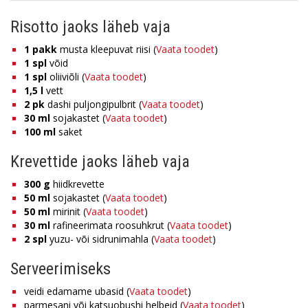
Risotto jaoks läheb vaja
1
pakk
musta kleepuvat riisi (
Vaata toodet
)
1
spl
võid
1
spl
oliiviõli (
Vaata toodet
)
1,5
l
vett
2
pk
dashi puljongipulbrit (
Vaata toodet
)
30
ml
sojakastet (
Vaata toodet
)
100
ml
saket
Krevettide jaoks läheb vaja
300
g
hiidkrevette
50
ml
sojakastet (
Vaata toodet
)
50
ml
mirinit (
Vaata toodet
)
30
ml
rafineerimata roosuhkrut (
Vaata toodet
)
2
spl
yuzu- või sidrunimahla (
Vaata toodet
)
Serveerimiseks
veidi edamame ubasid (
Vaata toodet
)
parmesani või katsuobushi helbeid (
Vaata toodet
)