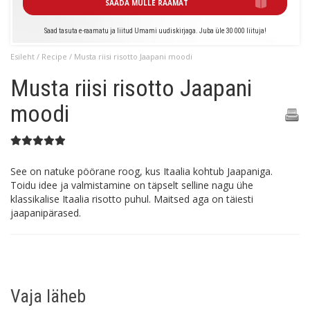
SAADA MULLE RAAMAT
Saad tasuta e-raamatu ja liitud Umami uudiskirjaga. Juba üle 30 000 liituja!
Esileht
/
Recipe
/ Musta riisi risotto Jaapani moodi
Musta riisi risotto Jaapani
moodi
See on natuke pöörane roog, kus Itaalia kohtub Jaapaniga.
Toidu idee ja valmistamine on täpselt selline nagu ühe
klassikalise Itaalia risotto puhul. Maitsed aga on täiesti
jaapanipärased.
Vaja läheb