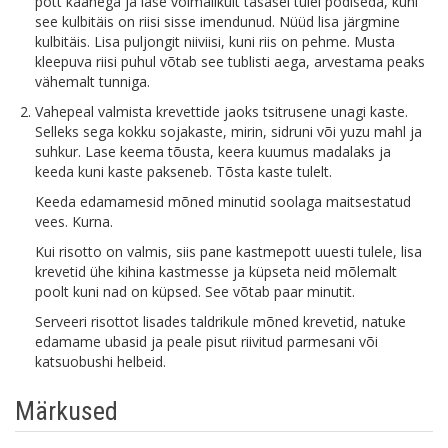
pott kaanega ja lase võimalikult tasasel tulel podiseda, kuni
see kulbitäis on riisi sisse imendunud. Nüüd lisa järgmine
kulbitäis. Lisa puljongit niiviisi, kuni riis on pehme. Musta
kleepuva riisi puhul võtab see tublisti aega, arvestama peaks
vähemalt tunniga.
Vahepeal valmista krevettide jaoks tsitrusene unagi kaste.
Selleks sega kokku sojakaste, mirin, sidruni või yuzu mahl ja
suhkur. Lase keema tõusta, keera kuumus madalaks ja
keeda kuni kaste pakseneb. Tõsta kaste tulelt.
Keeda edamamesid mõned minutid soolaga maitsestatud
vees. Kurna.
Kui risotto on valmis, siis pane kastmepott uuesti tulele, lisa
krevetid ühe kihina kastmesse ja küpseta neid mõlemalt
poolt kuni nad on küpsed. See võtab paar minutit.
Serveeri risottot lisades taldrikule mõned krevetid, natuke
edamame ubasid ja peale pisut riivitud parmesani või
katsuobushi helbeid.
Märkused