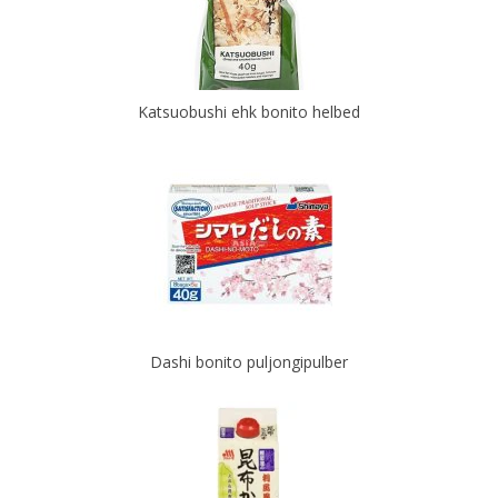
Katsuobushi ehk bonito helbed
Dashi bonito puljongipulber