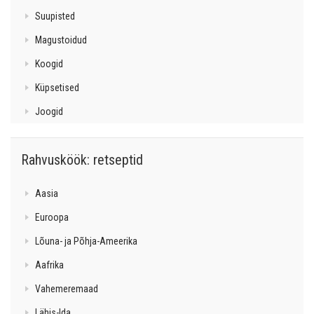
Suupisted
Magustoidud
Koogid
Küpsetised
Joogid
Rahvusköök: retseptid
Aasia
Euroopa
Lõuna- ja Põhja-Ameerika
Aafrika
Vahemeremaad
Lähis-Ida