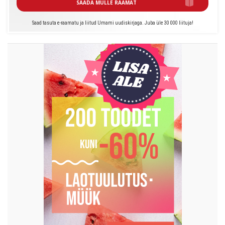
SAADA MULLE RAAMAT
Saad tasuta e-raamatu ja liitud Umami uudiskirjaga. Juba üle 30 000 liituja!