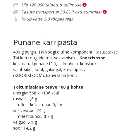
kogus
Üle 120 000 täidetud tellimuse
Tasuta transport al 30 EUR ostusummast
Kaup kätte 2-3 tööpäevaga.
Punane karripasta
400 g purgis. Tai köögi oluline komponent. Kasutatakse
Tai karriroogade maitsestamiseks.
Koostisosad
:
kuivatatud punane tšilli, sidrunhein, küüslauk,
šalottsibul, sool, galangal, krevetipasta
(KOORIKLOOM), kahvrilaimi koor.
Toitumisalane teave 100 g kohta:
energia: 568 kJ /136 kcal
rasvad: 1,6 g
– millest küllastunud 0,4 g
süsivesikud: 24 g
– millest suhkruid 7 g
valgud: 6,1 g
sool: 14,2 g