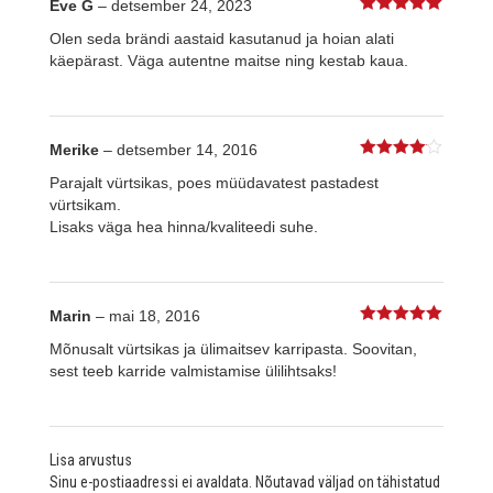
Eve G
–
detsember 24, 2023
5
%s / 5
Olen seda brändi aastaid kasutanud ja hoian alati
käepärast. Väga autentne maitse ning kestab kaua.
Merike
–
detsember 14, 2016
4
%s / 5
Parajalt vürtsikas, poes müüdavatest pastadest
vürtsikam.
Lisaks väga hea hinna/kvaliteedi suhe.
Marin
–
mai 18, 2016
5
%s / 5
Mõnusalt vürtsikas ja ülimaitsev karripasta. Soovitan,
sest teeb karride valmistamise ülilihtsaks!
Lisa arvustus
Sinu e-postiaadressi ei avaldata.
Nõutavad väljad on tähistatud