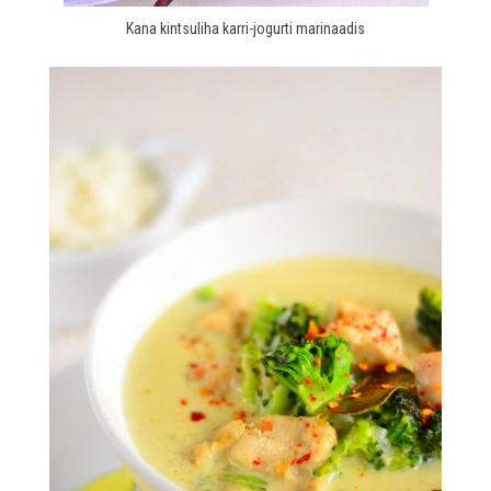
Kana kintsuliha karri-jogurti marinaadis