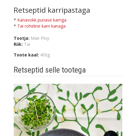
Retseptid karripastaga
*
Kanavokk punase karriga
*
Tai roheline karri kanaga
Tootja:
Mae Ploy
Riik:
Tai
Toote kaal:
400g
Retseptid selle tootega