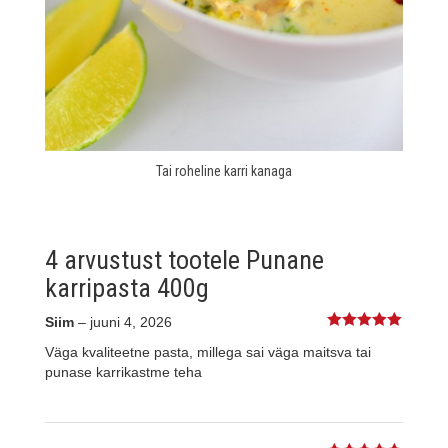
Tai roheline karri kanaga
4 arvustust tootele
Punane
karripasta 400g
Siim
–
juuni 4, 2026
5
%s / 5
Väga kvaliteetne pasta, millega sai väga maitsva tai
punase karrikastme teha