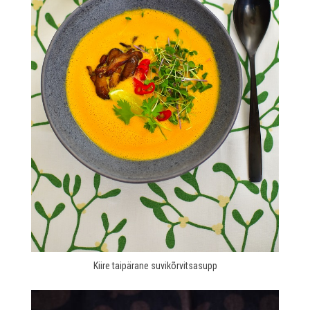
Kiire taipärane suvikõrvitsasupp