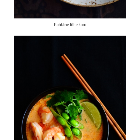
Pähkline lõhe karri