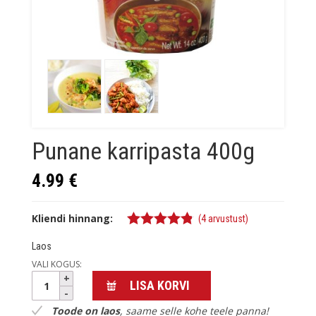
Punane karripasta 400g
4.99
€
Kliendi hinnang:
(
4
arvustust)
4.75
%s /
Laos
5
VALI KOGUS:
Punane
LISA KORVI
karripasta
400g
Toode on laos
, saame selle kohe teele panna!