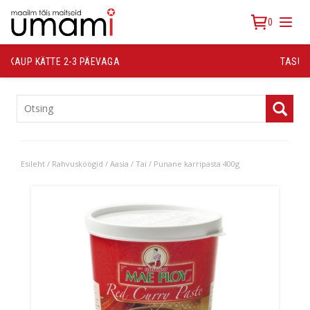
0
TASUTA TRANSPORT ALATES 30 €
TOOTEKATEGOORIAD
Esileht
/
Rahvusköögid
/
Aasia
/
Tai
/ Punane karripasta 400g