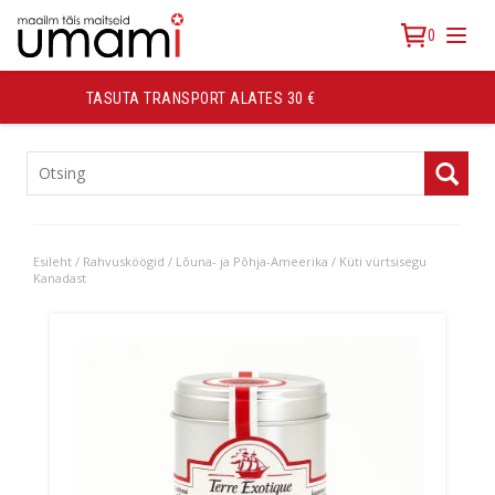
0
KAUP KÄTTE 2-3 PÄEVAGA
TOOTEKATEGOORIAD
Esileht
/
Rahvusköögid
/
Lõuna- ja Põhja-Ameerika
/ Küti vürtsisegu
Kanadast