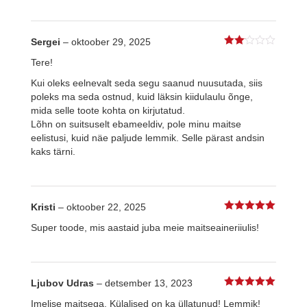
Sergei
–
oktoober 29, 2025
2
Tere!
%s
/ 5
Kui oleks eelnevalt seda segu saanud nuusutada, siis
poleks ma seda ostnud, kuid läksin kiidulaulu õnge,
mida selle toote kohta on kirjutatud.
Lõhn on suitsuselt ebameeldiv, pole minu maitse
eelistusi, kuid näe paljude lemmik. Selle pärast andsin
kaks tärni.
Kristi
–
oktoober 22, 2025
5
%s / 5
Super toode, mis aastaid juba meie maitseaineriiulis!
Ljubov Udras
–
detsember 13, 2023
5
%s / 5
Imelise maitsega. Külalised on ka üllatunud! Lemmik!