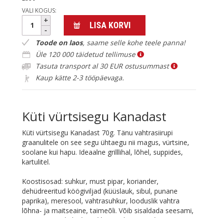
5
VALI KOGUS:
Küti
LISA KORVI
vürtsisegu
Kanadast
Toode on laos
, saame selle kohe teele panna!
kogus
Üle 120 000 täidetud tellimuse
Tasuta transport al 30 EUR ostusummast
Kaup kätte 2-3 tööpäevaga.
Küti vürtsisegu Kanadast
Küti vürtsisegu Kanadast 70g. Tänu vahtrasiirupi
graanulitele on see segu ühtaegu nii magus, vürtsine,
soolane kui hapu. Ideaalne grilllihal, lõhel, suppides,
kartulitel.
Koostisosad: suhkur, must pipar, koriander,
dehüdreeritud köögiviljad (küüslauk, sibul, punane
paprika), meresool, vahtrasuhkur, looduslik vahtra
lõhna- ja maitseaine, taimeõli. Võib sisaldada seesami,