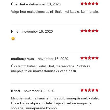
Ülle Hint
–
detsember 13, 2020
5
%s / 5
Väga hea maitsekooslus nii lihale, kui kalale, kui munale.
Hille
–
november 19, 2020
5
%s / 5
merikeupraus
–
november 16, 2020
5
%s / 5
Üks lemmikutest, kalal, lihal, mereandidel. Sobib ka
ühepaja toidu maitsestamiseks väga hästi.
Kristi
–
november 12, 2020
5
%s / 5
Minu lemmik maitseaine, mis sobib suurepäraselt kalale,
lihale kui ka ahjukartulitele. Täpselt selline magus ja
soolane, suurepärane kombo.