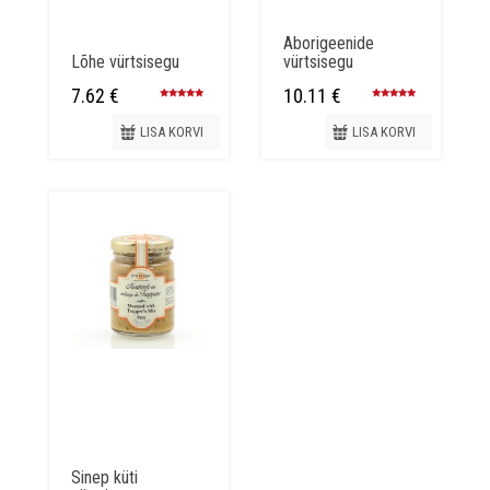
Aborigeenide
Lõhe vürtsisegu
vürtsisegu
7.62
€
10.11
€
Hinnanguga
Hinnanguga
5.00
/ 5
5.00
/ 5
LISA KORVI
LISA KORVI
Sinep küti