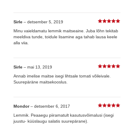
Sirle
–
detsember 5, 2019
5
%s / 5
Minu vaieldamatu lemmik maitseaine. Juba lõhn tekitab
meeldiva tunde, toidule lisamine aga tahab lausa keele
alla viia.
Sirle
–
mai 13, 2019
5
%s / 5
Annab imelise maitse isegi lihtsale tomati võileivale.
Suurepäräne maitsekooslus.
Mondor
–
detsember 6, 2017
5
%s / 5
Lemmik. Peaaegu piiramatult kasutusvõimalusi (isegi
juustu- küüslaugu salatis suurepärane).