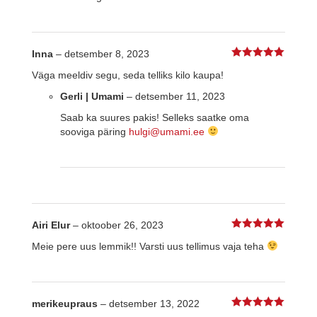
Inna
–
detsember 8, 2023
5
%s / 5
Väga meeldiv segu, seda telliks kilo kaupa!
Gerli | Umami
–
detsember 11, 2023
Saab ka suures pakis! Selleks saatke oma
sooviga päring
hulgi@umami.ee
Airi Elur
–
oktoober 26, 2023
5
%s / 5
Meie pere uus lemmik!! Varsti uus tellimus vaja teha
merikeupraus
–
detsember 13, 2022
5
%s / 5