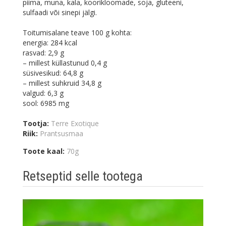
piima, muna, kala, koorikloomade, soja, gluteeni,
sulfaadi või sinepi jälgi.
Toitumisalane teave 100 g kohta:
energia: 284 kcal
rasvad: 2,9 g
– millest küllastunud 0,4 g
süsivesikud: 64,8 g
– millest suhkruid 34,8 g
valgud: 6,3 g
sool: 6985 mg
Tootja:
Terre Exotique
Riik:
Prantsusmaa
Toote kaal:
70g
Retseptid selle tootega