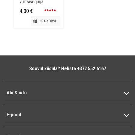
vürtsiseguga
4.00
€
Hinnanguga
4.50
/ 5
LISA KORVI
Soovid küsida? Helista +372 552 6167
Abi & info
Kontaktandmed
Kasutustingimused
E-pood
Kohaletoimetamine
Tagastamine
Kingitused
Privaatsustingimused ja andmekaitse