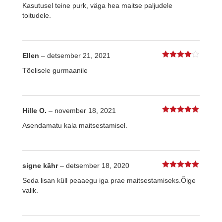
Kasutusel teine purk, väga hea maitse paljudele
toitudele.
Ellen
–
detsember 21, 2021
4
%s / 5
Tõelisele gurmaanile
Hille O.
–
november 18, 2021
5
%s / 5
Asendamatu kala maitsestamisel.
signe kähr
–
detsember 18, 2020
5
%s / 5
Seda lisan küll peaaegu iga prae maitsestamiseks.Õige
valik.