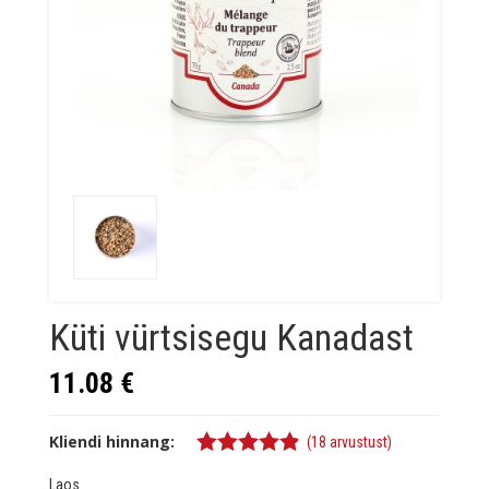
Küti vürtsisegu Kanadast
11.08
€
Kliendi hinnang:
(
18
arvustust)
4.78
%s /
Laos