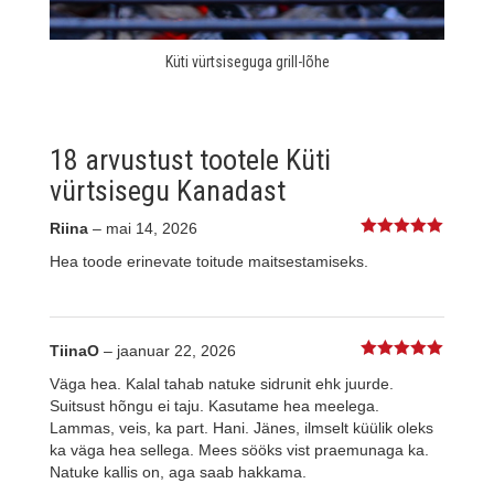
Küti vürtsiseguga grill-lõhe
18 arvustust tootele
Küti
vürtsisegu Kanadast
Riina
–
mai 14, 2026
5
%s / 5
Hea toode erinevate toitude maitsestamiseks.
TiinaO
–
jaanuar 22, 2026
5
%s / 5
Väga hea. Kalal tahab natuke sidrunit ehk juurde.
Suitsust hõngu ei taju. Kasutame hea meelega.
Lammas, veis, ka part. Hani. Jänes, ilmselt küülik oleks
ka väga hea sellega. Mees sööks vist praemunaga ka.
Natuke kallis on, aga saab hakkama.