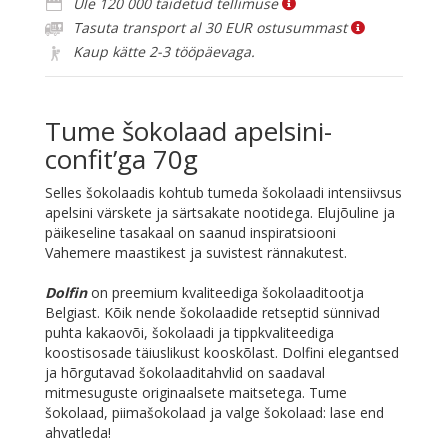
Üle 120 000 täidetud tellimuse
70g
Tasuta transport al 30 EUR ostusummast
kogus
Kaup kätte 2-3 tööpäevaga.
Tume šokolaad apelsini-
confit’ga 70g
Selles šokolaadis kohtub tumeda šokolaadi intensiivsus
apelsini värskete ja särtsakate nootidega. Elujõuline ja
päikeseline tasakaal on saanud inspiratsiooni
Vahemere maastikest ja suvistest rännakutest.
Dolfin
on preemium kvaliteediga šokolaaditootja
Belgiast. Kõik nende šokolaadide retseptid sünnivad
puhta kakaovõi, šokolaadi ja tippkvaliteediga
koostisosade täiuslikust kooskõlast. Dolfini elegantsed
ja hõrgutavad šokolaaditahvlid on saadaval
mitmesuguste originaalsete maitsetega. Tume
šokolaad, piimašokolaad ja valge šokolaad: lase end
ahvatleda!