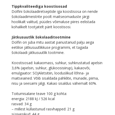
Tippkvaliteediga koostisosad
Dolfini šokolaadiretseptide iga koostisosa on nende
šokolaadimeistrite poolt maitseomaduste järgi
hoolikalt valitud, püüdes võimaluse piires eelistada
kohalikelt tootjatelt pärit koostisosi.
Jätkusuutlik šokolaaditootmine
Dolfin on juba mitu aastat panustanud palju aega
eetilise jätkusuutlikkuse programmi, et tagada
šokolaadi jätkusuutlik tootmine.
Koostisosad: kakaomass, suhkur, suhkrustatud apelsin
3,6% (apelsin, suhkur, glükoosisiirup), kakaovõi,
emulgaator: SOJAletsitiin, looduslikud lõhna- ja
maitseained. Võib sisaldada pähklite, munade, piima,
nisu ja seesami jälgi. Kakao sisaldus vähemalt 60%.
Toitumisalane teave 100 g kohta:
energia: 2188 kJ / 526 kcal
rasvad: 34 g
– millest küllastunud rasvhapped: 21 g
süsivesikud: 44 g