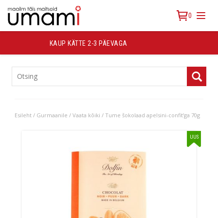
0
TASUTA TRANSPORT ALATES 30 €
TOOTEKATEGOORIAD
Esileht
/
Gurmaanile
/
Vaata kõiki
/ Tume šokolaad apelsini-confit’ga 70g
UUS