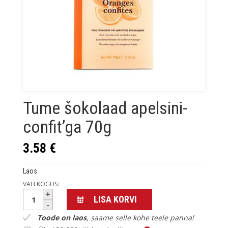
Tume šokolaad apelsini-
confit’ga 70g
3.58
€
Laos
VALI KOGUS:
Tume
LISA KORVI
šokolaad
apelsini-
Toode on laos
, saame selle kohe teele panna!
confit’ga