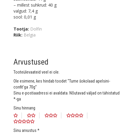
– millest suhkrud: 40 g
valgud: 7,4 g
sool: 0,01 g
Tootja:
Dolfin
Riik:
Belgia
Arvustused
Tooteülevaateid veel ei ole.
Ole esimene, kes hindab toodet “Tume šokolaad apelsini-
confit’ga 70g”
Sinu e-postiaadressi ei avaldata.
Nõutavad väljad on tähistatud
*
-ga
Sinu hinnang
Sinu arvustus
*