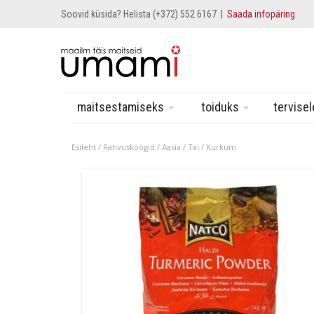
Soovid küsida? Helista (+372) 552 6167 |
Saada infopäring
maitsestamiseks
toiduks
tervise
Esileht
/
Rahvusköögid
/
Aasia
/
Tai
/ Kurkum