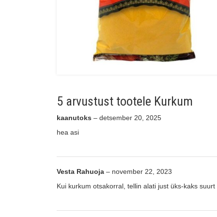
5 arvustust tootele
Kurkum
kaanutoks
–
detsember 20, 2025
hea asi
Vesta Rahuoja
–
november 22, 2023
Kui kurkum otsakorral, tellin alati just üks-kaks suu