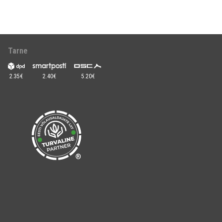
Tarne
2.35€
2.40€
5.20€
®