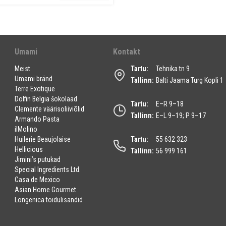
Umami
Kontakt
Meist
Tartu:
Tehnika tn 9
Umami bränd
Tallinn:
Balti Jaama Turg Kopli 1
Terre Exotique
Dolfin Belgia šokolaad
Tartu:
E–R 9–18
Clemente väärisoliiviõlid
Tallinn:
E–L 9–19; P 9–17
Armando Pasta
ilMolino
Huilerie Beaujolaise
Tartu:
55 632 323
Hellicious
Tallinn:
56 999 161
Jimini’s putukad
Special Ingredients Ltd.
Casa de Mexico
Asian Home Gourmet
Longenica toidulisandid