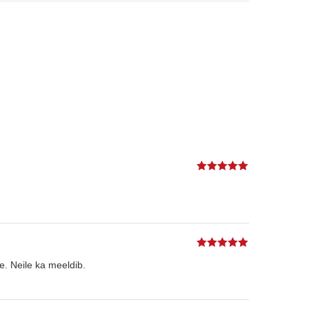
5
%s / 5
5
%s / 5
le. Neile ka meeldib.