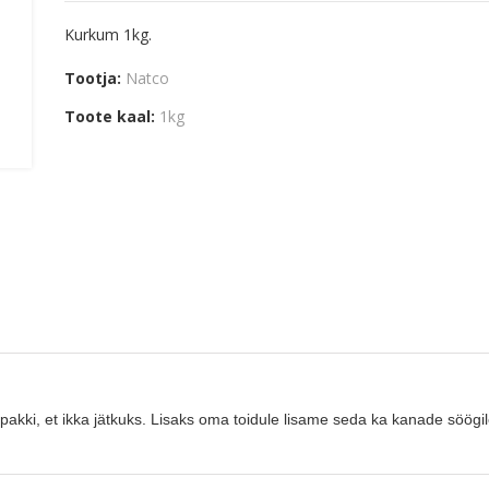
Kurkum 1kg.
Tootja:
Natco
Toote kaal:
1kg
rt pakki, et ikka jätkuks. Lisaks oma toidule lisame seda ka kanade söögi