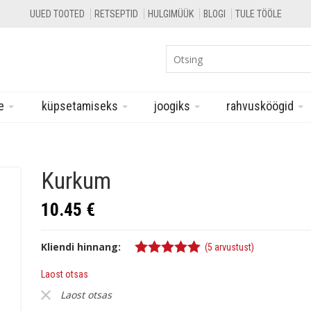
UUED TOOTED
RETSEPTID
HULGIMÜÜK
BLOGI
TULE TÖÖLE
le
küpsetamiseks
joogiks
rahvusköögid
Kurkum
10.45
€
Kliendi hinnang:
(
5
arvustust)
5.00
%s / 5
Laost otsas
Laost otsas