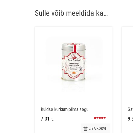
Sulle võib meeldida ka…
Kuldse kurkumipiima segu
Saf
7.01
€
9.
Hinnanguga
4.86
/ 5
LISA KORVI