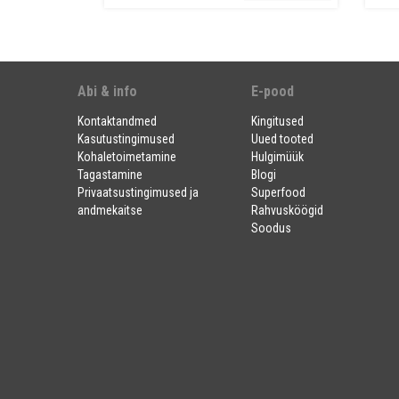
Abi & info
E-pood
Kontaktandmed
Kingitused
Kasutustingimused
Uued tooted
Kohaletoimetamine
Hulgimüük
Tagastamine
Blogi
Privaatsustingimused ja
Superfood
andmekaitse
Rahvusköögid
Soodus