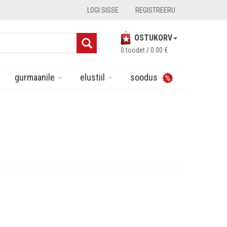
LOGI SISSE
REGISTREERU
OSTUKORV
0 toodet
/
0.00
€
gurmaanile
elustiil
soodus