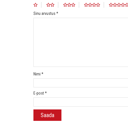
Sinu arvustus
*
Nimi
*
E-post
*