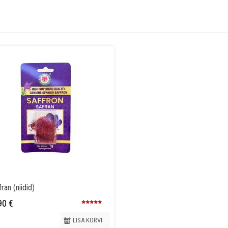
ran (niidid)
90
€
Hinnanguga
5.00
/ 5
LISA KORVI