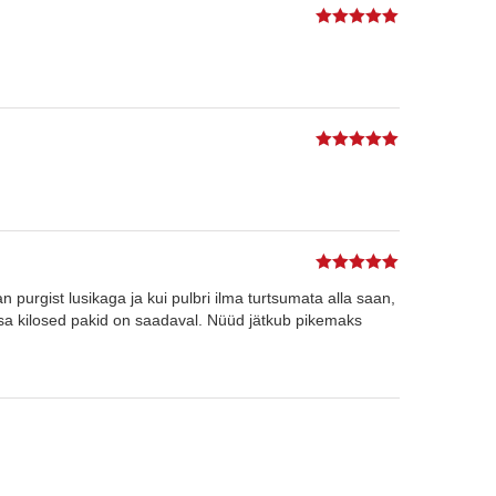
5
%s / 5
5
%s / 5
5
%s / 5
urgist lusikaga ja kui pulbri ilma turtsumata alla saan,
usa kilosed pakid on saadaval. Nüüd jätkub pikemaks