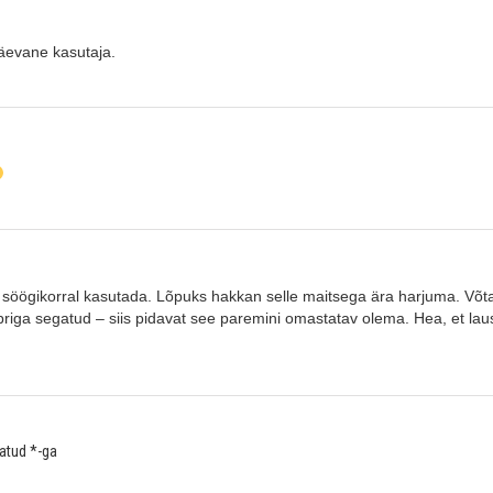
päevane kasutaja.
söögikorral kasutada. Lõpuks hakkan selle maitsega ära harjuma. Võtan p
briga segatud – siis pidavat see paremini omastatav olema. Hea, et la
tatud
*
-ga