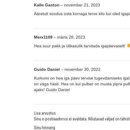
Kalle Gaston
–
november 21, 2023
Ääretult soodus osta korraga terve kilo kui oled iga
Merx1109
–
märts 28, 2023
Hea suur pakk ja ülikasulik tarvitada igapäevaselt!
Guido Daniel
–
november 30, 2022
Kurkumi on hea iga päev tervise tugevdamiseks igal 
on väga hästi. Hea on kui pulber on musta pipra pul
ajaks! Guido Daniel
Lisa arvustus
Sinu e-postiaadressi ei avaldata.
Nõutavad väljad on tähis
Sinu hinnang