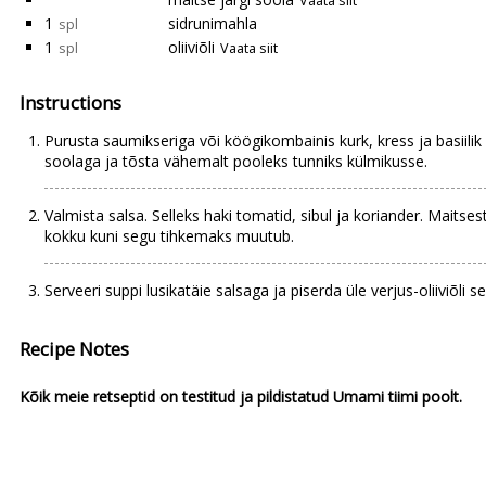
Vaata siit
1
sidrunimahla
spl
1
oliiviõli
spl
Vaata siit
Instructions
Purusta saumikseriga või köögikombainis kurk, kress ja basiilik 
soolaga ja tõsta vähemalt pooleks tunniks külmikusse.
Valmista salsa. Selleks haki tomatid, sibul ja koriander. Maitsesta
kokku kuni segu tihkemaks muutub.
Serveeri suppi lusikatäie salsaga ja piserda üle verjus-oliiviõli s
Recipe Notes
Kõik meie retseptid on testitud ja pildistatud Umami tiimi poolt.