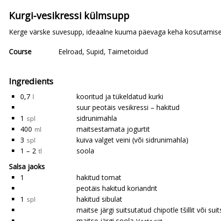
Kurgi-vesikressi külmsupp
Kerge värske suvesupp, ideaalne kuuma päevaga keha kosutamis
Course
Eelroad
,
Supid
,
Taimetoidud
Ingredients
0,7
kooritud ja tükeldatud kurki
l
suur peotäis vesikressi – hakitud
1
sidrunimahla
spl
400
maitsestamata jogurtit
ml
3
kuiva valget veini (või sidrunimahla)
spl
1 – 2
soola
tl
Salsa jaoks
1
hakitud tomat
peotäis hakitud koriandrit
1
hakitud sibulat
spl
maitse järgi suitsutatud chipotle tšillit või sui
maitse järgi soola